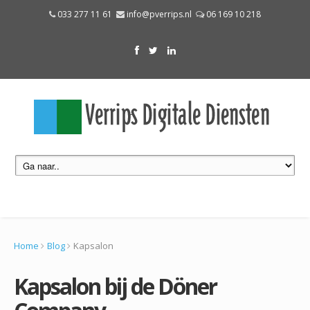
033 277 11 61
info@pverrips.nl
06 169 10 218
Home
Blog
Kapsalon
Kapsalon bij de Döner