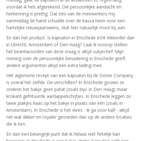
voordat ik heb afgerekend. Die persoonlijke aandacht en
herkenning is prettig. Dat één van de meewerkers mij
vanmiddag de hand schudde over de kassa heen voor een
hartelijke nieuwjaarswens, sluit hier natuurlijk mooi bij aan.
En dan het product. Is kapsalon in Enschede echt lekkerder dan
in Utrecht, Amsterdam of Den Haag? Laat ik voorop stellen:
het beantwoorden van deze vraag is altijd subjectief. Mijn
mening over de persoonlijke benadering in Enschede geeft
andere argumenten altijd een extra lading mee.
Het algemene recept van een kapsalon bij de Döner Company
is overal het zelfde. De verschillen? In Enschede gooien ze
onderin het bakje geen patat (zoals bijv. in Den Haag) maar
krokant gefrituurde aardappelschijfjes. In Enschede leggen ze
twee plakjes kaas op het bakje in plaats van één (zoals in
Amsterdam). In Enschede is het vlees - ik ga voor kalf - altijd
net wat dikker en royaler gesneden dan op de andere locaties
die ik ken.
En dan een belangrijk punt dat ik helaas niet feitelijk kan
bewijzen: in Enschede is een bakje 'grote' kapsalon echt een