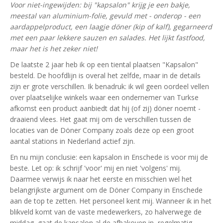
Voor niet-ingewijden: bij "kapsalon" krijg je een bakje,
meestal van aluminium-folie, gevuld met - onderop - een
aardappelproduct, een laagje döner (kip of kalf), gegarneerd
met een paar lekkere sauzen en salades. Het lijkt fastfood,
maar het is het zeker niet!
De laatste 2 jaar heb ik op een tiental plaatsen "Kapsalon"
besteld. De hoofdlijn is overal het zelfde, maar in de details
zijn er grote verschillen. Ik benadruk: ik wil geen oordeel vellen
over plaatselijke winkels waar een ondernemer van Turkse
afkomst een product aanbiedt dat hij (of zij) döner noemt -
draaiend vlees. Het gaat mij om de verschillen tussen de
locaties van de Döner Company zoals deze op een groot
aantal stations in Nederland actief zijn.
En nu mijn conclusie: een kapsalon in Enschede is voor mij de
beste. Let op: ik schrijf 'voor' mij en niet 'volgens' mij.
Daarmee verwijs ik naar het eerste en misschien wel het
belangrijkste argument om de Döner Company in Enschede
aan de top te zetten. Het personeel kent mij. Wanneer ik in het
blikveld komt van de vaste medewerkers, zo halverwege de
middag, gaat de kapsalon al de afbakoven in, regelmatig