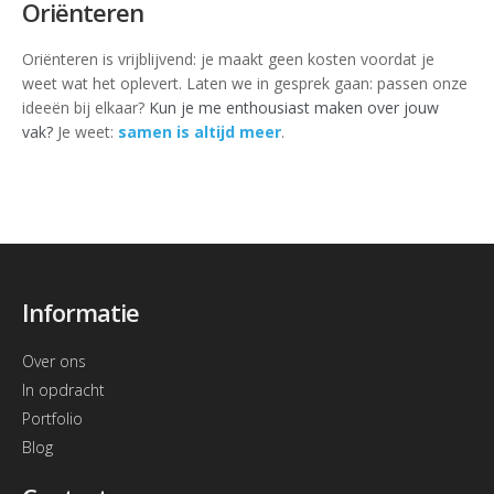
Oriënteren
Oriënteren is vrijblijvend: je maakt geen kosten voordat je
weet wat het oplevert. Laten we in gesprek gaan: passen onze
ideeën bij elkaar?
Kun je me enthousiast maken over jouw
vak?
Je weet:
samen is altijd meer
.
Informatie
Over ons
In opdracht
Portfolio
Blog