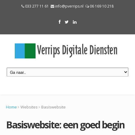
033 277 11 61
info@pverrips.nl
06 169 10 218
Home
Websites
Basiswebsite
Basiswebsite: een goed begin