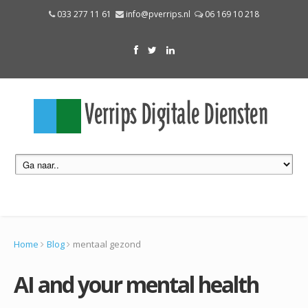
033 277 11 61
info@pverrips.nl
06 169 10 218
Home
Blog
mentaal gezond
AI and your mental health