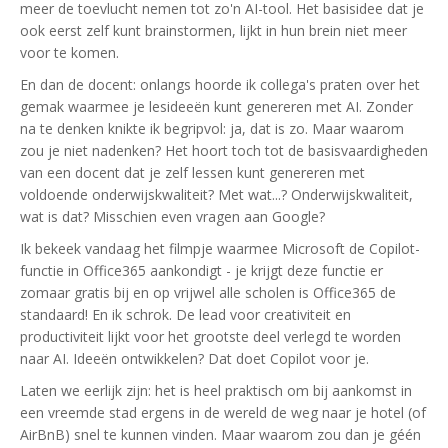
meer de toevlucht nemen tot zo'n AI-tool. Het basisidee dat je
ook eerst zelf kunt brainstormen, lijkt in hun brein niet meer
voor te komen.
En dan de docent: onlangs hoorde ik collega's praten over het
gemak waarmee je lesideeën kunt genereren met AI. Zonder
na te denken knikte ik begripvol: ja, dat is zo. Maar waarom
zou je niet nadenken? Het hoort toch tot de basisvaardigheden
van een docent dat je zelf lessen kunt genereren met
voldoende onderwijskwaliteit? Met wat...? Onderwijskwaliteit,
wat is dat? Misschien even vragen aan Google?
Ik bekeek vandaag het filmpje waarmee Microsoft de Copilot-
functie in Office365 aankondigt - je krijgt deze functie er
zomaar gratis bij en op vrijwel alle scholen is Office365 de
standaard! En ik schrok. De lead voor creativiteit en
productiviteit lijkt voor het grootste deel verlegd te worden
naar AI. Ideeën ontwikkelen? Dat doet Copilot voor je.
Laten we eerlijk zijn: het is heel praktisch om bij aankomst in
een vreemde stad ergens in de wereld de weg naar je hotel (of
AirBnB) snel te kunnen vinden. Maar waarom zou dan je géén