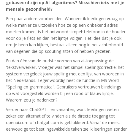
gebaseerd zijn op AI-algoritmes? Misschien iets met je
mentale gezondheid?
Een paar andere voorbeelden. Wanneer ik leerlingen vraag op
welke manier ze uitzoeken hoe ze op een onbekend adres
moeten komen, is het antwoord simpel: telefoon in de houder
voor op je fiets en dan het lijntje volgen. Het idee dat je ook
om je heen kan kijken, bestaat alleen nog in het achterhoofd
van degenen die op scouting zitten of hebben gezeten.
En dan één van de oudste vormen van ai-toepassing: de
'tekstverwerker'. Vroeger was het simpel spellingcorrectie: het
systeem vergeleek jouw spelling met een lijst van woorden in
het Nederlands. Tegenwoordig heet de functie in MS Word:
"Spelling en grammatica". Gebruikers vertrouwen blindelings
op wat voorgesteld worden bij een rood of blauw lijntje.
Waarom zou je nadenken?
Verder naar ChatGPT - en varianten, want leerlingen weten
zeker een alternatief te vinden als de directe toegang tot
openai.com of chatgpt.com is geblokkeerd. Vanaf de meest
eenvoudige tot best ingewikkelde taken zie ik leerlingen zonder