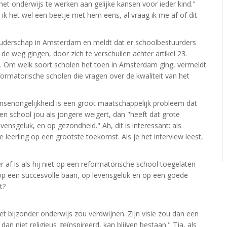
het onderwijs te werken aan gelijke kansen voor ieder kind."
ik het wel een beetje met hem eens, al vraag ik me af of dit
houderschap in Amsterdam en meldt dat er schoolbestuurders
 de weg gingen, door zich te verschuilen achter artikel 23.
.. Om welk soort scholen het toen in Amsterdam ging, vermeldt
formatorische scholen die vragen over de kwaliteit van het
ansenongelijkheid is een groot maatschappelijk probleem dat
n school jou als jongere weigert, dan "heeft dat grote
ensgeluk, en op gezondheid." Ah, dit is interessant: als
e leerling op een grootste toekomst. Als je het interview leest,
 af is als hij niet op een reformatorische school toegelaten
 op een succesvolle baan, op levensgeluk en op een goede
t?
 het bijzonder onderwijs zou verdwijnen. Zijn visie zou dan een
an niet religieus geïnspireerd, kan blijven bestaan." Tja, als