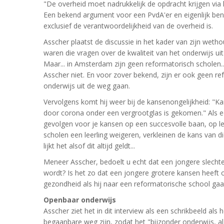
"De overheid moet nadrukkelijk de opdracht krijgen via 
Een bekend argument voor een PvdA'er en eigenlijk ben 
exclusief de verantwoordelijkheid van de overheid is.
Asscher plaatst de discussie in het kader van zijn wet
waren die vragen over de kwaliteit van het onderwijs uit
Maar... in Amsterdam zijn geen reformatorisch scholen.
Asscher niet. En voor zover bekend, zijn er ook geen re
onderwijs uit de weg gaan.
Vervolgens komt hij weer bij de kansenongelijkheid: "K
door corona onder een vergrootglas is gekomen." Als ee
gevolgen voor je kansen op een succesvolle baan, op lev
scholen een leerling weigeren, verkleinen de kans van di
lijkt het alsof dit altijd geldt...
Meneer Asscher, bedoelt u echt dat een jongere slechter
wordt? Is het zo dat een jongere grotere kansen heeft
gezondheid als hij naar een reformatorische school gaa
Openbaar onderwijs
Asscher ziet het in dit interview als een schrikbeeld als
begaanbare weg zijn, zodat het "bijzonder onderwijs, al d