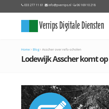
033 277 11 61
info@pverrips.nl
06 169 10 218
Home
Blog
Asscher over refo-scholen
Lodewijk Asscher komt op 